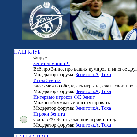
НАШ КЛУБ
Форум
Зенит чемпион!!!
Всё про Зиню, про ваших кумиров и многое друго
Модератор форума:
ЗениточкА
,
Тоха
Игры Зенита
Здесь можно обсуждать игры и делать свои прог
Модератор форума:
ЗениточкА
,
Тоха
Интервью игроков ФК Зенит
Можно обсуждать и дисскутировать
Модератор форума:
ЗениточкА
,
Тоха
Игроки Зенита
Состав Фк Зенит, бывшие игроки и т.д.
Модератор форума:
ЗениточкА
,
Тоха
НАШ ФУТБОЛ