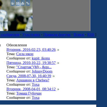
 сообщения
·
Участники
·
Правила форума
·
Поиск
·
RSS
]
ы
Обновления
Вторник, 2016-02-23, 03:40:26
Тема:
Сила икон
Сообщение от:
kupit_ikonu
Пятница, 2010-10-22, 19:38:57
Тема:
"Спартак"(М) - &qu...
Сообщение от:
JohnnyDoom
Среда, 2008-07-30, 16:40:39
Тема:
Аршавин в Chelsea?
Сообщение от:
Тоха
Вторник, 2008-04-01, 08:34:12
Тема:
Томаш Губочан
Сообщение от:
Тоха