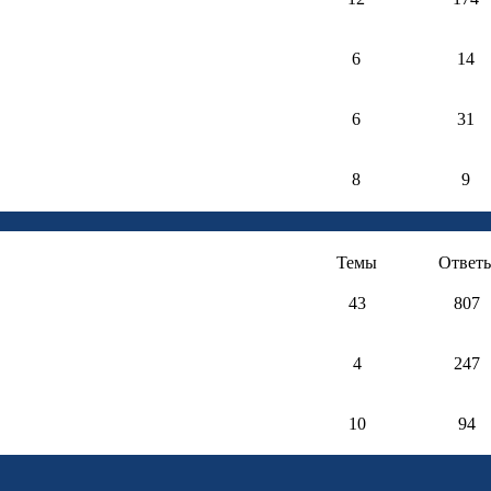
6
14
6
31
8
9
Темы
Ответ
43
807
4
247
10
94