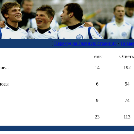
[
Переход на Главную страницу
·
Новые
Темы
Ответ
е...
14
192
нозы
6
54
9
74
23
113