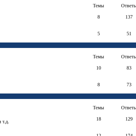
Темы
Ответ
8
137
5
51
Темы
Ответ
10
83
8
73
Темы
Ответ
18
129
т.д.
12
174