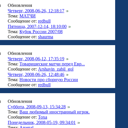
ы
Обновления
Четверг, 2008-06-26, 12:18:17
Тема:
МАТЧИ
Сообщение от:
redbull
Пятница, 2007-12-14, 18:10:00
Тема:
Кубок России 2007/08
Сообщение от:
shaurma
ы
Обновления
Четверг, 2008-06-12, 17:35:19
Тема:
Товарищеские матчи перед Евр...
Сообщение от:
Arshavin_zabil_gol
Четверг, 2008-06-26, 12:48:46
Тема:
Новости про сборную России
Сообщение от:
redbull
ы
Обновления
Суббота, 2008-09-13, 15:34:28
Тема:
Ваш любимый иностранный игрок.
Сообщение от:
Тоха
Понедельник, 2008-05-19, 09:34:01
Тема:
Arsenal