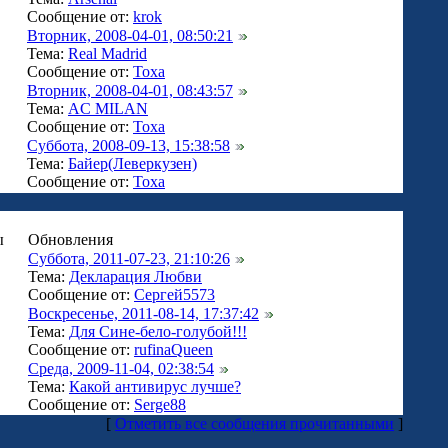
Сообщение от:
krok
Вторник, 2008-04-01, 08:50:21
Тема:
Real Madrid
Сообщение от:
Тоха
Вторник, 2008-04-01, 08:43:57
Тема:
AC MILAN
Сообщение от:
Тоха
Суббота, 2008-09-13, 15:38:58
Тема:
Байер(Леверкузен)
Сообщение от:
Тоха
ы
Обновления
Суббота, 2011-07-23, 21:10:26
Тема:
Декларация Любви
Сообщение от:
Сергей5573
Воскресенье, 2011-08-14, 17:37:42
Тема:
Для Сине-бело-голубой!!!
Сообщение от:
rufinaQueen
Среда, 2009-11-04, 02:38:54
Тема:
Какой антивирус лучше?
Сообщение от:
Serge88
[
Отметить все сообщения прочитанными
]