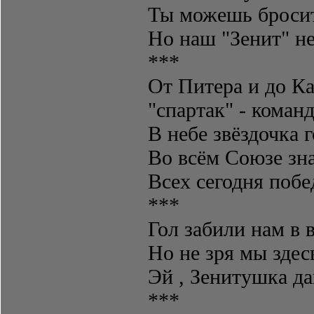
Ты можешь бросит
Но наш "Зенит" не
***
От Питера и до Ка
"спартак" - команд
В небе звёздочка 
Во всём Союзе зна
Всех сегодня побе
***
Гол забили нам в 
Но не зря мы здес
Эй , Зенитушка да
***