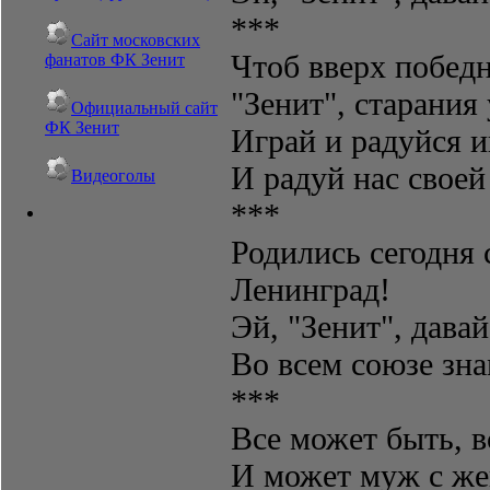
***
Сайт московских
Чтоб вверх победн
фанатов ФК Зенит
"Зенит", старания 
Официальный сайт
ФК Зенит
Играй и радуйся и
И радуй нас своей
Видеоголы
***
Родились сегодня с
Ленинград!
Эй, "Зенит", дава
Во всем союзе зн
***
Все может быть, в
И может муж с жен