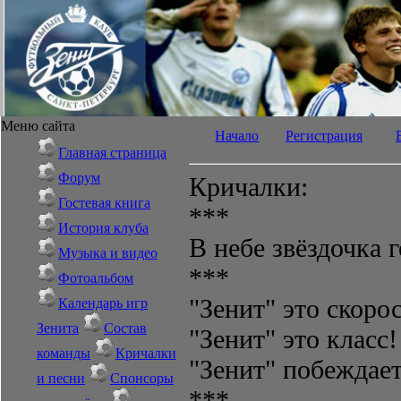
Меню сайта
Начало
Регистрация
Главная страница
Форум
Кричалки:
Гостевая книга
***
История клуба
В небе звёздочка 
Музыка и видео
***
Фотоальбом
"Зенит" это скорос
Календарь игр
Зенита
Состав
"Зенит" это класс!
команды
Кричалки
"Зенит" побеждает
и песни
Спонсоры
***