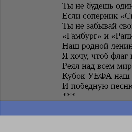
Ты не будешь один
Если соперник «С
Ты не забывай сво
«Гамбург» и «Рапи
Наш родной ленин
Я хочу, чтоб флаг
Реял над всем мир
Кубок УЕФА наш 
И победную песню 
***