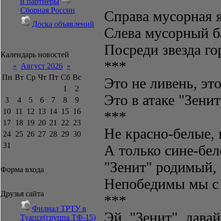
и партнёры
Сборная России
Справа мусорная я
Доска объявлений
Слева мусорный ба
Посреди звезда го
Календарь новостей
***
«
Август 2026
»
Пн
Вт
Ср
Чт
Пт
Сб
Вс
Это не ливень, это
1
2
Это в атаке "Зенит
3
4
5
6
7
8
9
10
11
12
13
14
15
16
***
17
18
19
20
21
22
23
Не красно-белые, 
24
25
26
27
28
29
30
31
А только сине-бел
"Зенит" родимый,
Форма входа
Непобедимы мы с 
Друзья сайта
***
Филиал ТРТУ в
Эй, "Зенит", дава
Туапсе(группа ТФ-15)