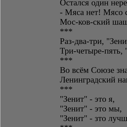
Остался один нере
- Мяса нет! Мясо 
Мос-ков-ский ша
***
Раз-два-три, "Зен
Три-четыре-пять, 
***
Во всём Союзе зн
Ленинградский на
***
"Зенит" - это я,
"Зенит" - это мы,
"Зенит" - зто луч