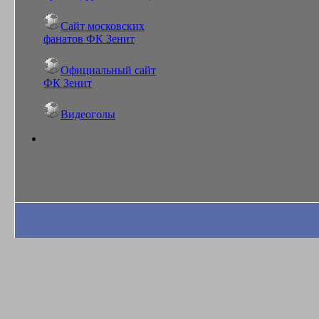
Сайт московских
фанатов ФК Зенит
Официальный сайт
ФК Зенит
Видеоголы