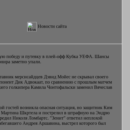
Новости сайта
ную победу и путевку в плей-офф Кубка УЕФА. Шансы
рнира заметно упали.
ставник мерсисайдцев Дэвид Мойес не скрывал своего
ппонент Дик Адвокаат, по сравнению с прошлым матчем
авшего голкипера Камила Чонтофальски заменил Вячеслав
ой гостей возникла опасная ситуация, но защитник Ким
от Мартина Шкртела и пострелил в штрафную на Эндрю
ередил Николя Ломбартс. "Зенит" ответил неплохой
набегавшего Андрея Аршавина, выстрел которого был