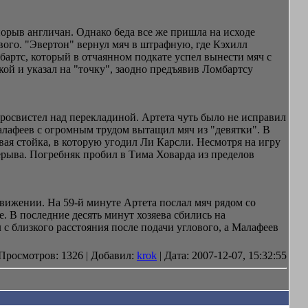
порыв англичан. Однако беда все же пришла на исходе
вого. "Эвертон" вернул мяч в штрафную, где Кэхилл
бартс, который в отчаянном подкате успел вынести мяч с
ой и указал на "точку", заодно предъявив Ломбартсу
просвистел над перекладиной. Артета чуть было не исправил
алафеев с огромным трудом вытащил мяч из "девятки". В
вая стойка, в которую угодил Ли Карсли. Несмотря на игру
ерыва. Погребняк пробил в Тима Ховарда из пределов
движении. На 59-й минуте Артета послал мяч рядом со
 В последние десять минут хозяева сбились на
с близкого расстояния после подачи углового, а Малафеев
Просмотров: 1326 | Добавил:
krok
| Дата:
2007-12-07, 15:32:55