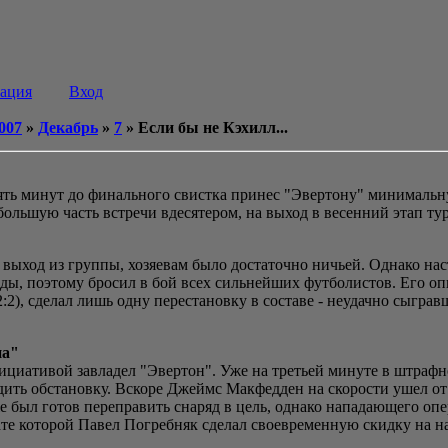
рация
Вход
007
»
Декабрь
»
7
» Если бы не Кэхилл...
пять минут до финального свистка принес "Эвертону" минималь
большую часть встречи вдесятером, на выход в весенний этап ту
 выход из группы, хозяевам было достаточно ничьей. Однако на
еды, поэтому бросил в бой всех сильнейших футболистов. Его о
:2), сделал лишь одну перестановку в составе - неудачно сыгр
на"
ициативой завладел "Эвертон". Уже на третьей минуте в штрафн
дить обстановку. Вскоре Джеймс Макфедден на скорости ушел 
 был готов переправить снаряд в цель, однако нападающего оп
тате которой Павел Погребняк сделал своевременную скидку на 