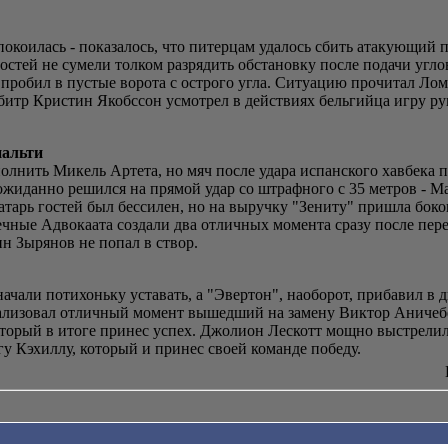
покоилась - показалось, что питерцам удалось сбить атакующий 
остей не сумели толком разрядить обстановку после подачи угло
пробил в пустые ворота с острого угла. Ситуацию прочитал Лом
битр Кристин Якобссон усмотрел в действиях бельгийца игру рук
нальти
олнить Микель Артета, но мяч после удара испанского хавбека 
ожиданно решился на прямой удар со штрафного с 35 метров - М
тарь гостей был бессилен, но на выручку "Зениту" пришла боко
чные Адвокаата создали два отличных момента сразу после пер
н Зырянов не попал в створ.
ачали потихоньку уставать, а "Эвертон", наоборот, прибавил в 
еализовал отличный момент вышедший на замену Виктор Аничебе.
торый в итоге принес успех. Джолион Лескотт мощно выстрелил 
гу Кэхиллу, который и принес своей команде победу.