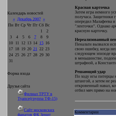
Красная карточка
Затем игра немного ус
Календарь новостей
получаса. Защитники г
«
Декабрь 2007
»
опередил Малафеева и 
Пн
Вт
Ср
Чт
Пт
Сб
Вс
"ленточки". Однако ар
красную карточку.
1
2
3
4
5
6
7
8
9
Нереализованный пе
10
11
12
13
14
15
16
Пенальти вызвался исп
17
18
19
20
21
22
23
свою ошибку, когда не
следующем эпизоде вра
24
25
26
27
28
29
30
в меньшинстве, подопе
31
штрафной, а Константи
Решающий удар
Форма входа
По ходу игы питерцы н
штангой, а затем не р
откровенный навал, ко
Друзья сайта
отбил мяч прямо на но
Филиал ТРТУ в
Туапсе(группа ТФ-15)
Сайт московских
Комментарии
фанатов ФК Зенит