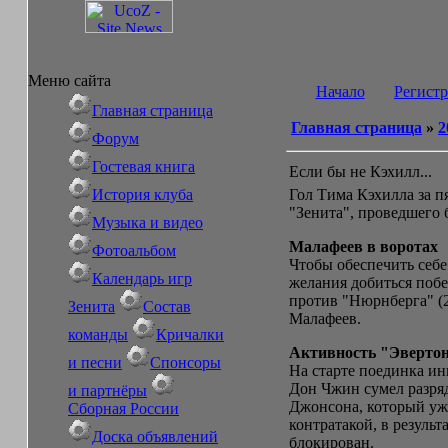
Меню сайта
Начало
Регист
Главная страница
Главная страница
»
2
Форум
Гостевая книга
Если бы не Кэхилл...
История клуба
Гол Тима Кэхилла за 
"Зенита", проведшего 
Музыка и видео
Малафеев в воротах
Фотоальбом
Чтобы обеспечить себе
Календарь игр
желания добиться поб
против "Нюрнберга" (2
Зенита
Состав
Малафеев.
команды
Кричалки
Активность "Эверто
и песни
Спонсоры
На старте поединка ин
Дон Чжин сумел разря
и партнёры
Джонсона, который уже
Сборная России
контратакой, в резуль
Доска объявлений
блокирован.