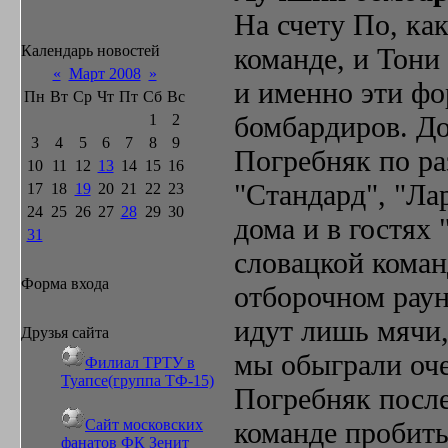
На счету По, ка
Календарь новостей
команде, и Тони
«
Март 2008
»
и именно эти фо
Пн
Вт
Ср
Чт
Пт
Сб
Вс
бомбардиров. Д
1
2
3
4
5
6
7
8
9
Погребняк по ра
10
11
12
13
14
15
16
"Стандард", "Ла
17
18
19
20
21
22
23
24
25
26
27
28
29
30
дома и в гостях
31
словацкой коман
Форма входа
отборочном раун
идут лишь мячи,
Друзья сайта
мы обыграли оче
Филиал ТРТУ в
Туапсе(группа ТФ-15)
Погребняк после
Сайт московских
команде пробит
фанатов ФК Зенит