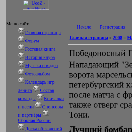
Меню сайта
Начало
Регистрация
Главная страница
Главная страница
»
2008
»
М
Форум
Гостевая книга
Победоносный 
История клуба
Нападающий "Зен
Музыка и видео
ворота марсельс
Фотоальбом
Календарь игр
петербургский к
Зенита
Состав
после матча с ф
команды
Кричалки
также отверг ср
и песни
Спонсоры
Тони.
и партнёры
Сборная России
Лучший бомба
Доска объявлений