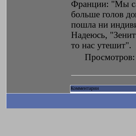
Франции: "Мы с
больше голов до
пошла ни индиви
Надеюсь, "Зенит
то нас утешит".
Просмотров: 
Комментарии