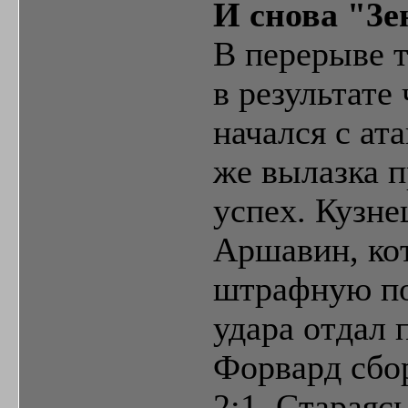
И снова "3е
В перерыве т
в результате
начался с ат
же вылазка 
успех. Кузне
Аршавин, ко
штрафную по 
удара отдал 
Форвард сбор
2:1. Стараяс