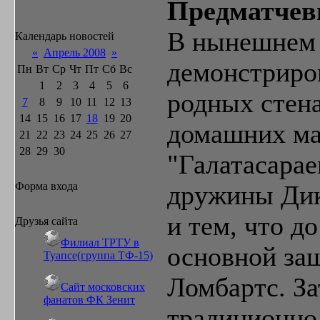
Предматчев
В нынешнем 
Календарь новостей
«
Апрель 2008
»
демонстриро
Пн
Вт
Ср
Чт
Пт
Сб
Вс
1
2
3
4
5
6
родных стена
7
8
9
10
11
12
13
14
15
16
17
18
19
20
домашних ма
21
22
23
24
25
26
27
28
29
30
"Галатасарае
Форма входа
дружины Дик
и тем, что д
Друзья сайта
Филиал ТРТУ в
основной за
Туапсе(группа ТФ-15)
Ломбартс. За
Сайт московских
фанатов ФК Зенит
традиционно