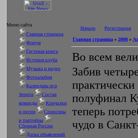
Меню сайта
Начало
Регистрация
Главная страница
Главная страница
»
2008
»
А
Форум
Гостевая книга
Во всем вел
История клуба
Забив четыре
Музыка и видео
Фотоальбом
практически 
Календарь игр
Зенита
Состав
полуфинал К
команды
Кричалки
теперь потре
и песни
Спонсоры
и партнёры
чудо в Санкт
Сборная России
Доска объявлений