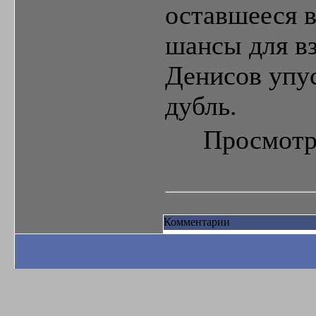
оставшееся 
шансы для вз
Денисов упу
дубль.
Просмотр
Комментарии