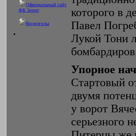
Официальный сайт
которого в д
ФК Зенит
Павел Погре
Видеоголы
Лукой Тони л
бомбардиров
Упорное на
Стартовый от
двумя потен
у ворот Вяче
серьезного н
Питерцы же 