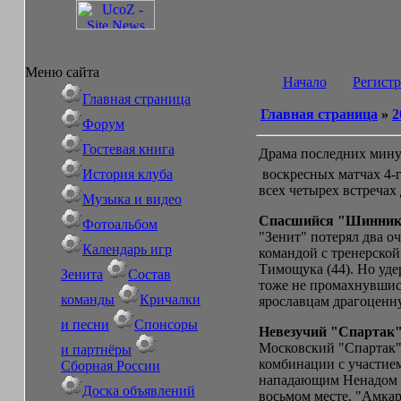
Меню сайта
Начало
Регист
Главная страница
Главная страница
»
2
Форум
Гостевая книга
Драма последних мин
История клуба
воскресных матчах 4-г
всех четырех встречах
Музыка и видео
Спасшийся "Шинни
Фотоальбом
"Зенит" потерял два о
Календарь игр
командой с тренерской
Тимощука (44). Но уд
Зенита
Состав
тоже не промахнувшис
команды
Кричалки
ярославцам драгоценну
и песни
Спонсоры
Невезучий "Спартак
Московский "Спартак" 
и партнёры
комбинации с участием
Сборная России
нападающим Ненадом Ин
Доска объявлений
восьмом месте, "Амкар"