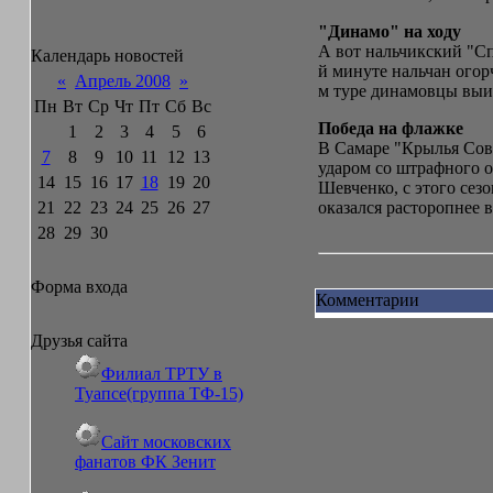
"Динамо" на ходу
А вот нальчикский "Сп
Календарь новостей
й минуте нальчан огор
«
Апрель 2008
»
м туре динамовцы выиг
Пн
Вт
Ср
Чт
Пт
Сб
Вс
Победа на флажке
1
2
3
4
5
6
В Самаре "Крылья Сове
7
8
9
10
11
12
13
ударом со штрафного о
14
15
16
17
18
19
20
Шевченко, с этого сез
21
22
23
24
25
26
27
оказался расторопнее в
28
29
30
Форма входа
Комментарии
Друзья сайта
Филиал ТРТУ в
Туапсе(группа ТФ-15)
Сайт московских
фанатов ФК Зенит