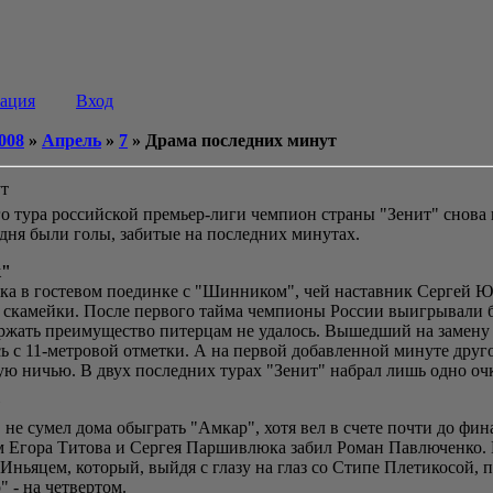
рация
Вход
008
»
Апрель
»
7
» Драма последних минут
ут
о тура российской премьер-лиги чемпион страны "Зенит" снова 
 дня были голы, забитые на последних минутах.
к"
чка в гостевом поединке с "Шинником", чей наставник Сергей 
 скамейки. После первого тайма чемпионы России выигрывали б
ержать преимущество питерцам не удалось. Вышедший на замену 
ь с 11-метровой отметки. А на первой добавленной минуте др
ю ничью. В двух последних турах "Зенит" набрал лишь одно очк
"
не сумел дома обыграть "Амкар", хотя вел в счете почти до фин
 Егора Титова и Сергея Паршивлюка забил Роман Павлюченко. Н
ьяцем, который, выйдя с глазу на глаз со Стипе Плетикосой, по
 - на четвертом.