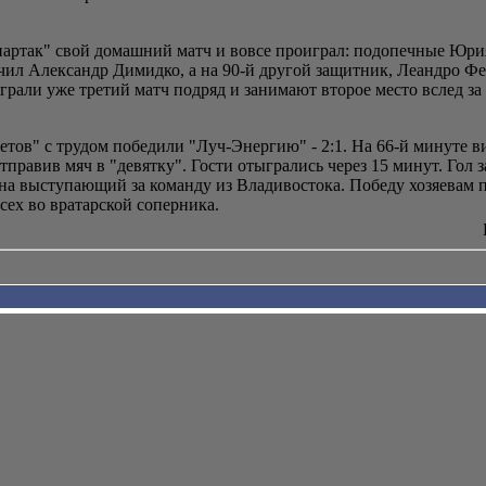
артак" свой домашний матч и вовсе проиграл: подопечные Юрия
чил Александр Димидко, а на 90-й другой защитник, Леандро Фер
рали уже третий матч подряд и занимают второе место вслед за 
тов" с трудом победили "Луч-Энергию" - 2:1. На 66-й минуте в
тправив мяч в "девятку". Гости отыгрались через 15 минут. Го
она выступающий за команду из Владивостока. Победу хозяевам 
сех во вратарской соперника.