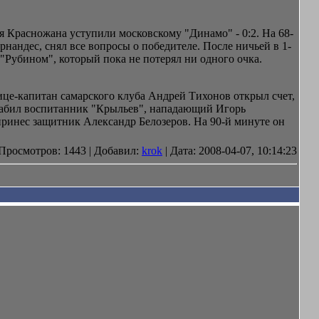
 Красножана уступили московскому "Динамо" - 0:2. На 68-
нандес, снял все вопросы о победителе. После ничьей в 1-
"Рубином", который пока не потерял ни одного очка.
ице-капитан самарского клуба Андрей Тихонов открыл счет,
л забил воспитанник "Крыльев", нападающий Игорь
принес защитник Александр Белозеров. На 90-й минуте он
Просмотров: 1443 | Добавил:
krok
| Дата:
2008-04-07, 10:14:23