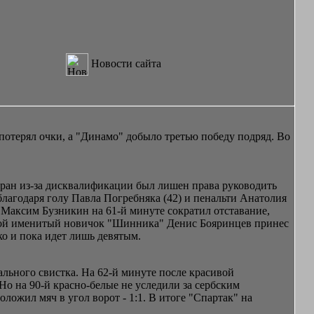
Новости сайта
потерял очки, а "Динамо" добыло третью победу подряд. Во
Юран из-за дисквалификации был лишен права руководить
лагодаря голу Павла Погребняка (42) и пенальти Анатолия
Максим Бузникин на 61-й минуте сократил отставание,
угой именитый новичок "Шинника" Денис Бояринцев принес
о и пока идет лишь девятым.
ального свистка. На 62-й минуте после красивой
о на 90-й красно-белые не уследили за сербским
ложил мяч в угол ворот - 1:1. В итоге "Спартак" на